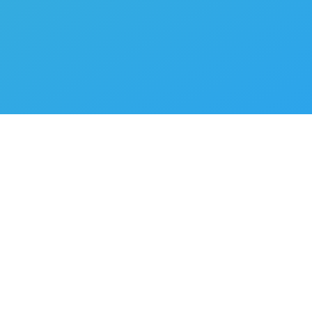
918554889
asadordonbaco@hotmail.com
© 2024 Don Baco