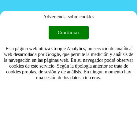
Advertencia sobre cookies
Continuar
ESPECIALIDAD
ASADOS
Esta página web utiliza Google Analytics, un servicio de analítica
web desarrollada por Google, que permite la medición y análisis de
la navegación en las páginas web. En su navegador podrá observar
EN HORNO DE LEÑA
cookies de este servicio. Según la tipología anterior se trata de
cookies propias, de sesión y de análisis. En ningún momento hay
una cesión de los datos a terceros.
Desde su apertura en 1984, Don Baco ha construido
una historia sazonada con los mejores ingredientes.
Visitar a Don Baco es una deliciosa experiencia para
compartir sabores, olores y sensaciones; su carta
ofrece la calidad y el manejo adecuado de los
ingredientes en sus exquisitos platos de la cocina de
tradición española, impregnados de costumbres